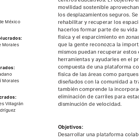
centros educativos. El objetivo e
movilidad sostenible aprovechand
los desplazamientos seguros. Se 
 de México
rehabilitar y recuperar los espac
hacerlos formar parte de su vida 
física y el esparcimiento en zon
olucrados:
que la gente reconozca la import
e Morales
mismos puedan recuperar estos e
herramientas y ayudarles en el p
compuesta de una plataforma cola
crados:
física de las áreas como parques
adano
í Morales
diseñados con la comunidad a tra
también comprende la incorporac
eliminación de carriles para est
crados:
s Villagrán
disminución de velocidad.
dríguez
Objetivos:
Desarrollar una plataforma colab